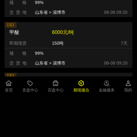
规 格
99%
交 货 地
山东省 > 淄博市
08-08 09:20
【卖】
甲酸
6000元/吨
即期现货
150吨
7天
规 格
99%
交 货 地
山东省 > 淄博市
08-08 09:20
【卖】
甲酸
4200元/吨
首页
卖盘中心
买盘中心
期现撮合
金融服务
我的
即期现货
68吨
3天
规 格
用途级别:工业级 ;含量:≥94.0% ;等级:优等品 ;
交 货 地
山东省 > 济南市
08-08 09:13
【卖】
甲酸
4000元/吨